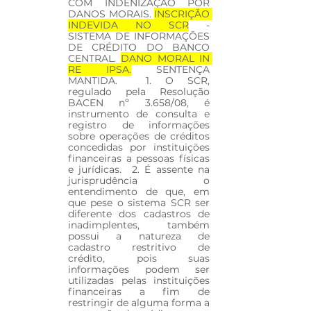
COM INDENIZAÇÃO POR 
DANOS MORAIS. 
INSCRIÇÃO 
INDEVIDA NO SCR
 - 
SISTEMA DE INFORMAÇÕES 
DE CRÉDITO DO BANCO 
CENTRAL. 
DANO MORAL IN 
RE IPSA.
 SENTENÇA 
MANTIDA.  1. O SCR, 
regulado pela Resolução 
BACEN nº 3.658/08, é 
instrumento de consulta e 
registro de informações 
sobre operações de créditos 
concedidas por instituições 
financeiras a pessoas físicas 
e jurídicas.  2. É assente na 
jurisprudência o 
entendimento de que, em 
que pese o sistema SCR ser 
diferente dos cadastros de 
inadimplentes, também 
possui a natureza de 
cadastro restritivo de 
crédito, pois suas 
informações podem ser 
utilizadas pelas instituições 
financeiras a fim de 
restringir de alguma forma a 