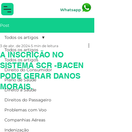
Whatsapp
Post
Todos os artigos
3 de abr. de 2024
5 min de leitura
Todos os artigos
A INSCRIÇÃO NO
Todos os artigos
SISTEMA SCR -BACEN
Direito do Consumidor
PODE GERAR DANOS
Plano de Saúde
MORAIS.
Direito à Saúde
Direitos do Passageiro
Problemas com Voo
Companhias Aéreas
Indenização