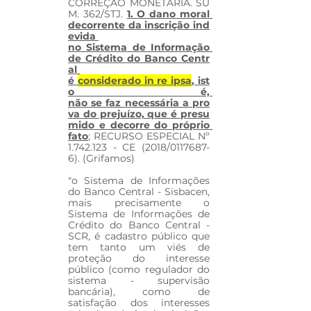
CORREÇÃO MONETÁRIA. SÚ
M. 362/STJ. 
1. O dano moral 
decorrente da inscrição ind
evida 
no Sistema de Informação 
de Crédito do Banco Centr
al 
é 
considerado in re ipsa
, ist
o é, 
não se faz necessária a pro
va do prejuízo, que é presu
mido e decorre do próprio 
fato
; RECURSO ESPECIAL Nº 
1.742.123 - CE (2018/0117687-
6). (Grifamos)
"o Sistema de Informações 
do Banco Central - Sisbacen, 
mais precisamente o 
Sistema de Informações de 
Crédito do Banco Central - 
SCR, é cadastro público que 
tem tanto um viés de 
proteção do interesse 
público (como regulador do 
sistema - supervisão 
bancária), como de 
satisfação dos interesses 