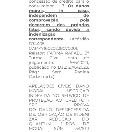
concessão de crédito para o 
consumidor.   3. 
Os danos 
morais, in casu, 
independem de 
comprovação, pois 
decorrem dos próprios 
fatos, sendo devida a 
indenização 
correspondente.
  (Acórdão 
1714405, 
07344716020228070001, 
Relator: FÁTIMA RAFAEL, 3ª 
Turma Cível, data de 
julgamento: 9/6/2023, 
publicado no DJE: 27/6/2023. 
Pág.: Sem Página 
Cadastrada.)
APELAÇÕES CÍVEIS. DANO 
MORAL. INSCRIÇÃO 
INDEVIDA NO SERVIÇO DE 
PROTEÇÃO AO CRÉDITO - 
SPC. PROVA 
DO DANO. DESNECESSIDA
DE. OBRIGAÇÃO DE INDENI
ZAR. REDUÇÃO DO 
QUANTUM. JUROS DE 
MORA. SÚM. 54/STJ 