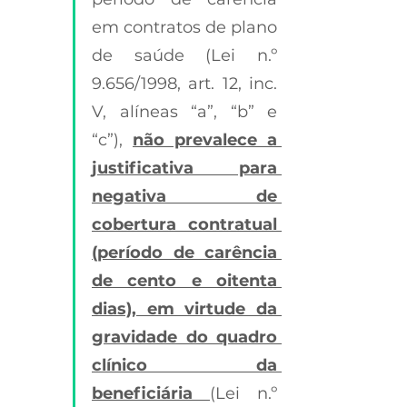
em contratos de plano 
de saúde (Lei n.º 
9.656/1998, art. 12, inc. 
V, alíneas “a”, “b” e 
“c”), 
não prevalece a 
justificativa para 
negativa de 
cobertura contratual 
(período de carência 
de cento e oitenta 
dias), em virtude da 
gravidade do quadro 
clínico da 
beneficiária 
(Lei n.º 