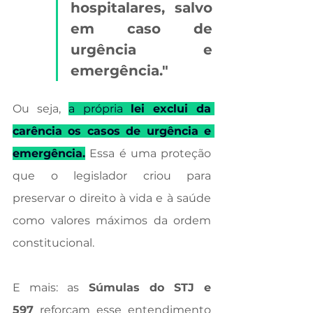
hospitalares, salvo 
em caso de 
urgência e 
emergência."
Ou seja, 
a própria 
lei exclui da 
carência os casos de urgência e 
emergência.
Essa é uma proteção 
que o legislador criou para 
preservar o direito à vida e à saúde 
como valores máximos da ordem 
constitucional.
E mais: as 
Súmulas do STJ e 
597
 reforçam esse entendimento 