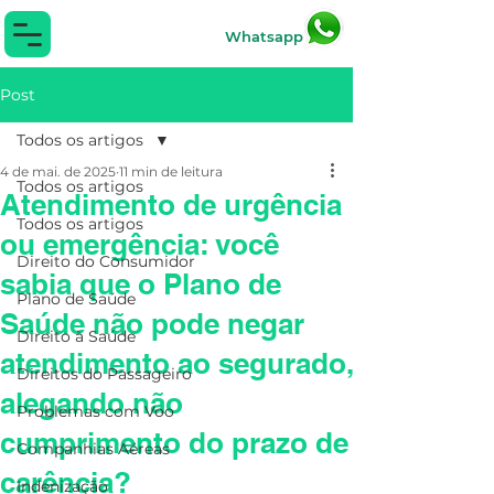
Whatsapp
Post
Todos os artigos
4 de mai. de 2025
11 min de leitura
Todos os artigos
Atendimento de urgência
Todos os artigos
ou emergência: você
Direito do Consumidor
sabia que o Plano de
Plano de Saúde
Saúde não pode negar
Direito à Saúde
atendimento ao segurado,
Direitos do Passageiro
alegando não
Problemas com Voo
cumprimento do prazo de
Companhias Aéreas
carência?
Indenização